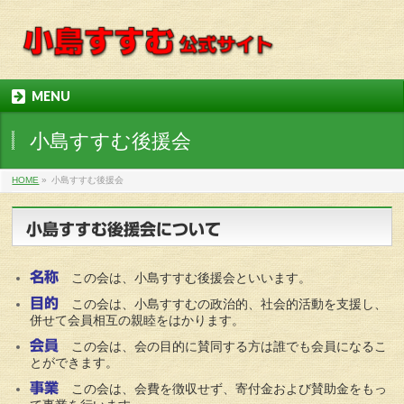
MENU
小島すすむ後援会
HOME
»
小島すすむ後援会
小島すすむ後援会について
名称
この会は、小島すすむ後援会といいます。
目的
この会は、小島すすむの政治的、社会的活動を支援し、
併せて会員相互の親睦をはかります。
会員
この会は、会の目的に賛同する方は誰でも会員になるこ
とができます。
事業
この会は、会費を徴収せず、寄付金および賛助金をもっ