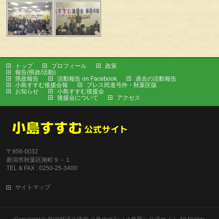
トップ
プロフィール
政策
報告(県政/活動)
県政報告
活動報告 on Facebook
過去の活動報告
小島すすむ後援会報
プレス民進号外・秋葉区版
お知らせ
小島すすむ後援会
後援会について
アクセス
〒956-0032
新潟市秋葉区南町９－１
TEL & FAX : 0250-25-3400
サイトマップ