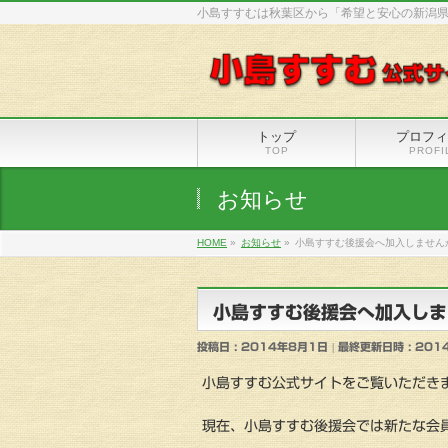
小島すすむは秋葉区から「希望と安心の新潟
トップ
プロフィ
TOP
PROFI
お知らせ
HOME
»
お知らせ
»
小島すすむ後援会へ加入しません
小島すすむ後援会へ加入しま
投稿日 : 2014年8月1日
最終更新日時 : 201
小島すすむ公式サイトをご覧いただき
現在、小島すすむ後援会では新たな会