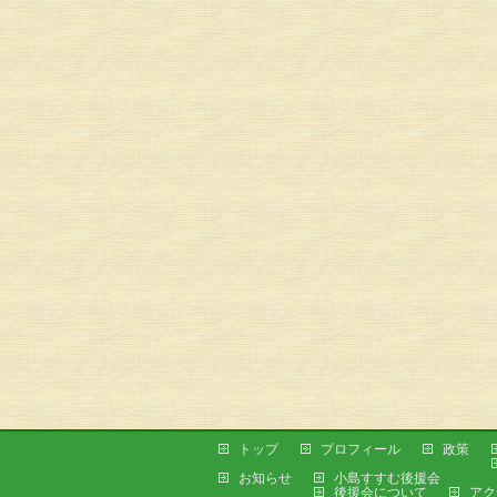
トップ
プロフィール
政策
お知らせ
小島すすむ後援会
後援会について
アク