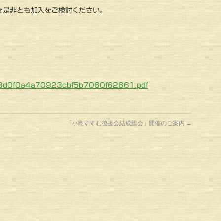
き是非とも加入をご検討ください。
f3d0f0a4a70923cbf5b7060f62661.pdf
「小島すすむ後援会結成総会」開催のご案内
→