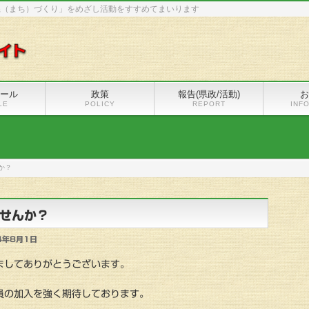
県（まち）づくり」をめざし活動をすすめてまいります
ール
政策
報告(県政/活動)
お
LE
POLICY
REPORT
INF
か？
せんか？
4年8月1日
ましてありがとうございます。
員の加入を強く期待しております。