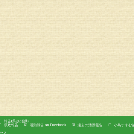
報告(県政/活動)
県政報告
活動報告 on Facebook
過去の活動報告
小島すすむ
セス