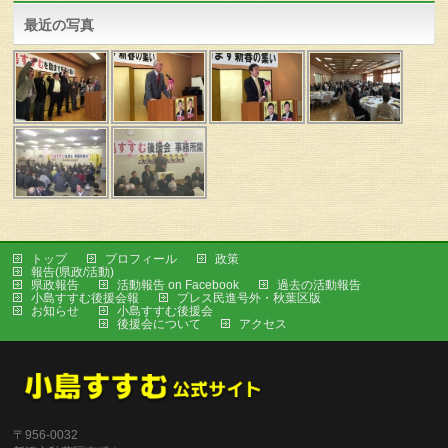
最近の写真
トップ
プロフィール
政策
報告(県政/活動)
県政報告
活動報告 on Facebook
過去の活動報告
小島すすむ後援会報
プレス民進号外・秋葉区版
お知らせ
小島すすむ後援会
後援会について
アクセス
〒956-0032