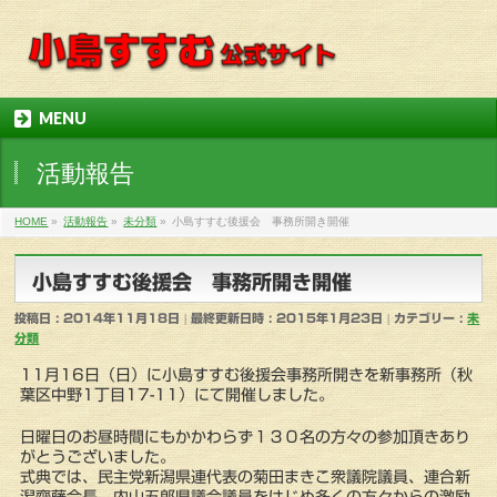
MENU
活動報告
HOME
»
活動報告
»
未分類
»
小島すすむ後援会 事務所開き開催
小島すすむ後援会 事務所開き開催
投稿日 : 2014年11月18日
最終更新日時 : 2015年1月23日
カテゴリー :
未
分類
11月16日（日）に小島すすむ後援会事務所開きを新事務所（秋
葉区中野1丁目17-11）にて開催しました。
日曜日のお昼時間にもかかわらず１３０名の方々の参加頂きあり
がとうございました。
式典では、民主党新潟県連代表の菊田まきこ衆議院議員、連合新