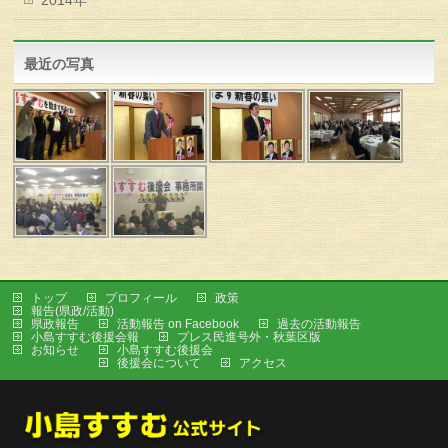
2014年
最近の写真
トップ
プロフィール
政策
報告(県政/活動)
県政報告
活動報告 on Facebook
過去の活動報告
小島すすむ後援会報
プレス民進号外・秋葉区版
お知らせ
小島すすむ後援会
後援会について
アクセス