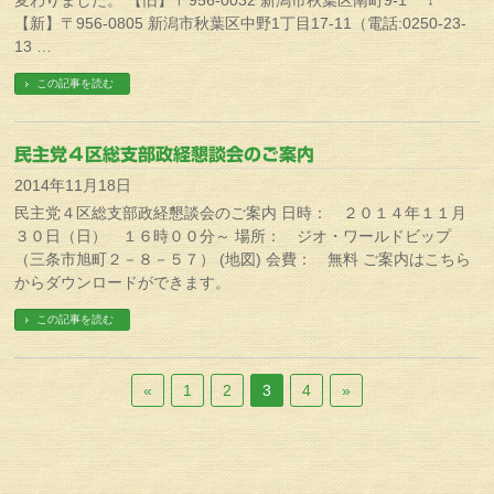
変わりました。 【旧】〒956-0032 新潟市秋葉区南町9-1 ↓
【新】〒956-0805 新潟市秋葉区中野1丁目17-11（電話:0250-23-
13 …
この記事を読む
民主党４区総支部政経懇談会のご案内
2014年11月18日
民主党４区総支部政経懇談会のご案内 日時： ２０１４年１１月
３０日（日） １６時００分～ 場所： ジオ・ワールドビップ
（三条市旭町２－８－５７） (地図) 会費： 無料 ご案内はこちら
からダウンロードができます。
この記事を読む
«
1
2
3
4
»